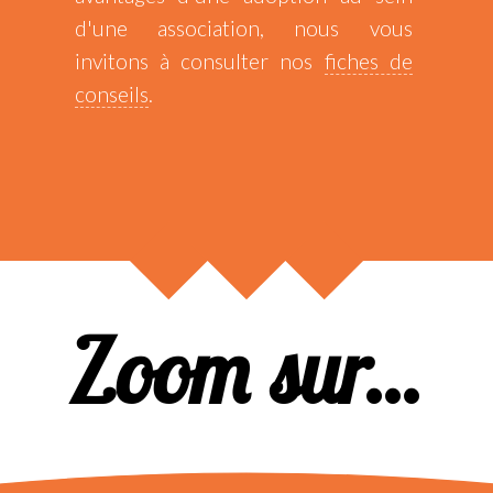
d'une association, nous vous
invitons à consulter nos
fiches de
conseils
.
Zoom sur...