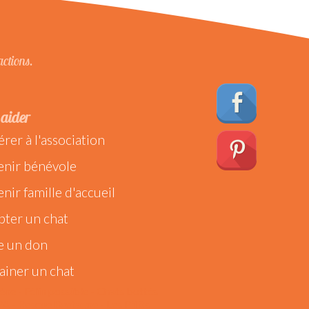
actions.
aider
rer à l'association
enir bénévole
nir famille d'accueil
ter un chat
e un don
ainer un chat
ène - Félin possible - Chats bottés
A - Rescue Bretagne - Les P'tits