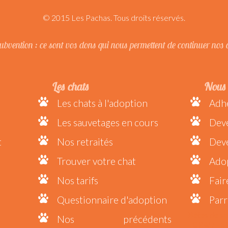
© 2015 Les Pachas. Tous droits réservés.
bvention : ce sont vos dons qui nous permettent de continuer nos 
Les chats
Nous 
Les chats à l'adoption
Adhé
Les sauvetages en cours
Dev
t
Nos retraités
Deve
Trouver votre chat
Adop
Nos tarifs
Fair
Questionnaire d'adoption
Parr
Bêtes de sc
Nos précédents
- CRAD - SP